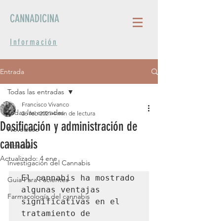
CANNADICINA
Información
Entrada
Todas las entradas
Francisco Vivanco
Todas las entradas
26 feb 2021
4 min de lectura
Dosificación y administración de
Novedoso
cannabis
Noticias
Actualizado:
4 ene
Investigación del Cannabis
El cannabis ha mostrado 
Guia Para Pacientes
algunas ventajas 
Farmacología del cannabis
significativas en el 
tratamiento de 