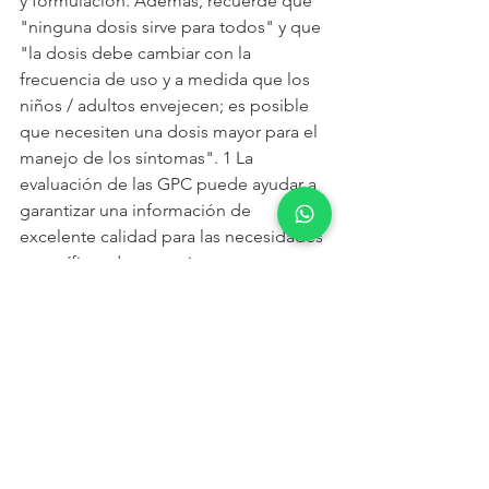
y formulación. Además, recuerde que 
"ninguna dosis sirve para todos" y que 
"la dosis debe cambiar con la 
frecuencia de uso y a medida que los 
niños / adultos envejecen; es posible 
que necesiten una dosis mayor para el 
manejo de los síntomas". 1 La 
evaluación de las GPC puede ayudar a 
garantizar una información de 
excelente calidad para las necesidades 
específicas de un paciente.
Por: Francisco Vivanco
Fuentes: 
1Wedman-St. Louis, B. 
Clinical 
recommendations and dosing 
guidelines for cannabis
. In Wedman-
St.Louis, B, ed. Cannabis. Boca Raton, 