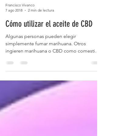
Francisco Vivanco
7 ago 2018
2 min de lectura
Cómo utilizar el aceite de CBD
Algunas personas pueden elegir
simplemente fumar marihuana. Otros
ingieren marihuana o CBD como comestible
como otra forma de obtener los beneficios
del cannabis. Para otros, un tratamiento
tópico es lo mejor. El aceite de CBD es una
de las mejores maneras de obtener los
beneficios del CBD de manera rápida y fácil.
Sin embargo, obtendrá mejores resultados
si lo usa correctamente. Pero, ¿cuál es la
forma correcta de ingerir aceite de CBD?
¿Hay algún procedimiento especial que