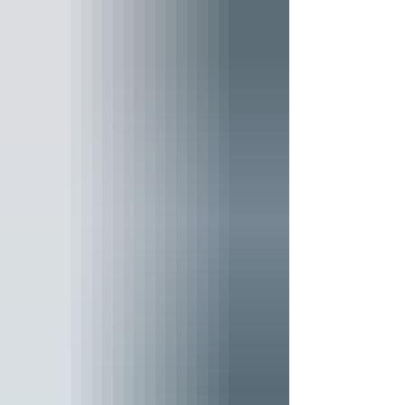
continúa aumentando. Este creciente interés
ha impulsado a los cultivadores e
investigadores a buscar nuevas formas de
optimizar tanto la calidad como la cantidad
de producción, haciendo que la eficiencia
por planta sea cada vez más importante. En
respuesta a estas necesidades, las
innovaciones