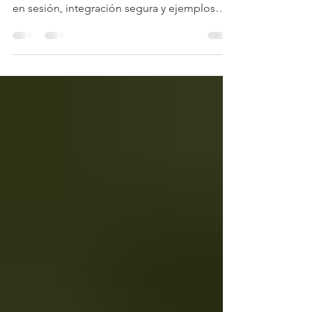
tópicos con CBD: mecanismos, aplicaciones
en sesión, integración segura y ejemplos
prácticos en consulta.