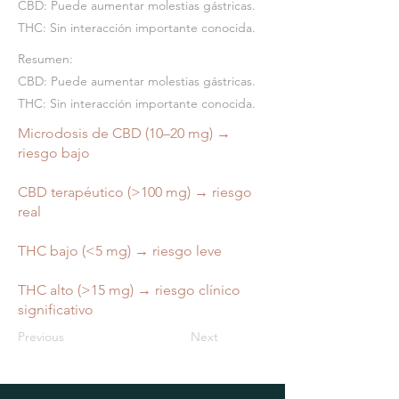
CBD: Puede aumentar molestias gástricas.
THC: Sin interacción importante conocida.
Resumen:
CBD: Puede aumentar molestias gástricas.
THC: Sin interacción importante conocida.
Microdosis de CBD (10–20 mg) →
riesgo bajo
CBD terapéutico (>100 mg) → riesgo
real
THC bajo (<5 mg) → riesgo leve
THC alto (>15 mg) → riesgo clínico
significativo
Previous
Next