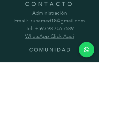
CONTACTO
Administración
Email:
runamed18@gmail.com
Tel:
+593 98 706 7589
WhatsApp Click Aquí
C O M U N I D A D
Cannadicina está construyendo una
tribu de personas de ideas afines listas
para mejorar sus vidas a través del
estilo de vida con cannabis medicinal!
AYUDA
Guía Virtual
Información