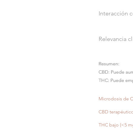
Interacción 
Relevancia cl
Resumen:
Resumen:
CBD: Puede aume
CBD: Puede aume
THC: Puede empe
THC: Puede empe
Microdosis de C
CBD terapéutico
THC bajo (<5 mg