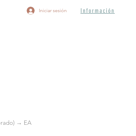
Información
Iniciar sesión
derado) → EA