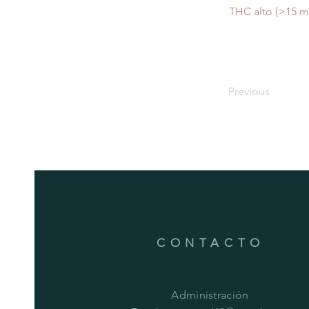
THC alto (>15 mg
Previous
CONTACTO
Administración