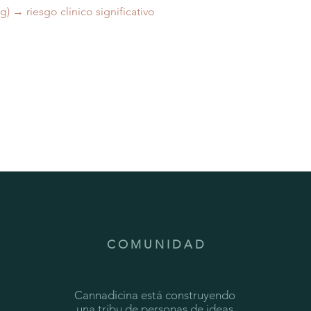
) → riesgo clínico significativo
C O M U N I D A D
Cannadicina está construyendo
una tribu de personas de ideas