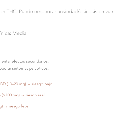
con THC: Puede empeorar ansiedad/psicosis en vul
ínica: Media
ntar efectos secundarios.
ntar efectos secundarios.
orar síntomas psicóticos.
orar síntomas psicóticos.
BD (10–20 mg) → riesgo bajo
 (>100 mg) → riesgo real
) → riesgo leve