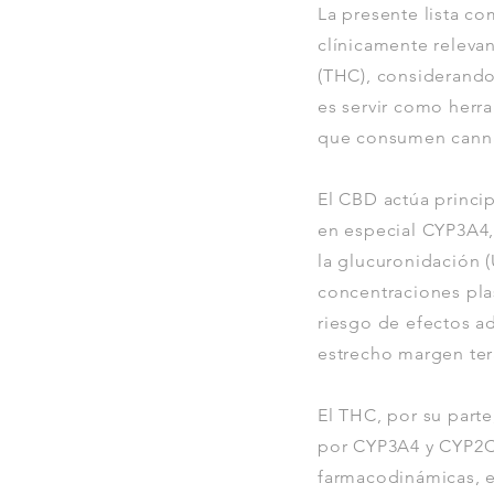
La presente lista c
clínicamente releva
(THC), considerand
es servir como herra
que consumen cannab
El CBD actúa princi
en especial CYP3A4,
la glucuronidación 
concentraciones pla
riesgo de efectos a
estrecho margen ter
El THC, por su parte
por CYP3A4 y CYP2C9,
farmacodinámicas, e