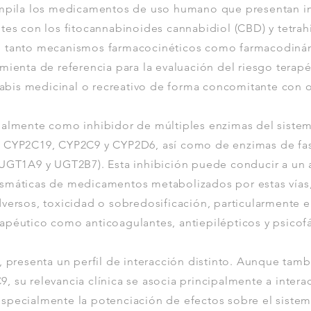
ompila los medicamentos de uso humano que presentan i
ntes con los fitocannabinoides cannabidiol (CBD) y tetra
o tanto mecanismos farmacocinéticos como farmacodinám
mienta de referencia para la evaluación del riesgo terap
is medicinal o recreativo de forma concomitante con o
palmente como inhibidor de múltiples enzimas del siste
 CYP2C19, CYP2C9 y CYP2D6, así como de enzimas de fase
(UGT1A9 y UGT2B7). Esta inhibición puede conducir a un
smáticas de medicamentos metabolizados por estas vías
dversos, toxicidad o sobredosificación, particularmente 
apéutico como anticoagulantes, antiepilépticos y psicof
, presenta un perfil de interacción distinto. Aunque tam
 su relevancia clínica se asocia principalmente a intera
specialmente la potenciación de efectos sobre el sistema