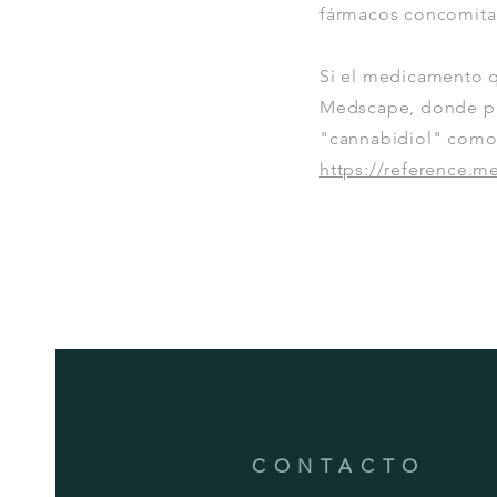
fármacos concomita
Si el medicamento q
Medscape, donde pu
"cannabidiol" como 
https://reference.
CONTACTO