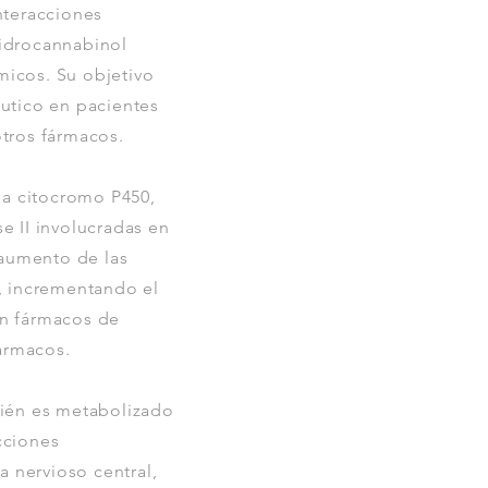
nteracciones
hidrocannabinol
icos. Su objetivo
éutico en pacientes
tros fármacos.
ma citocromo P450,
 II involucradas en
 aumento de las
, incrementando el
en fármacos de
ármacos.
bién es metabolizado
cciones
 nervioso central,