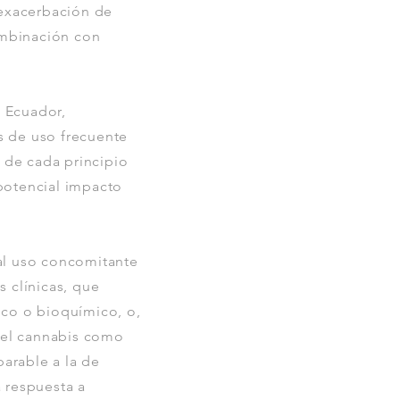
 exacerbación de
ombinación con
n Ecuador,
s de uso frecuente
n de cada principio
 potencial impacto
al uso concomitante
 clínicas, que
ico o bioquímico, o,
del cannabis como
arable a la de
 respuesta a