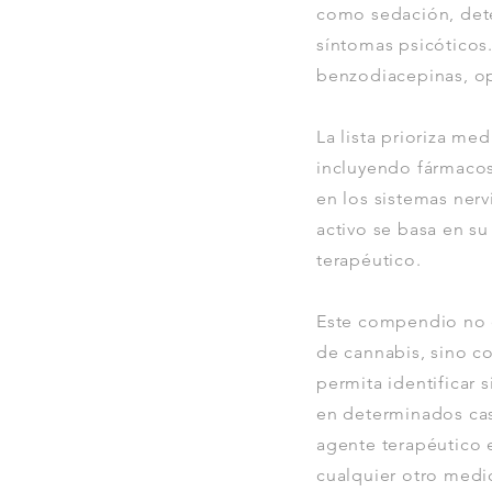
como sedación, dete
síntomas psicóticos
benzodiacepinas, opi
La lista prioriza m
incluyendo fármacos 
en los sistemas nerv
activo se basa en su
terapéutico.
Este compendio no d
de cannabis, sino c
permita identificar 
en determinados cas
agente terapéutico e
cualquier otro medi