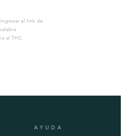
ngresar al link de
palabra
ia al THC.
AYUDA