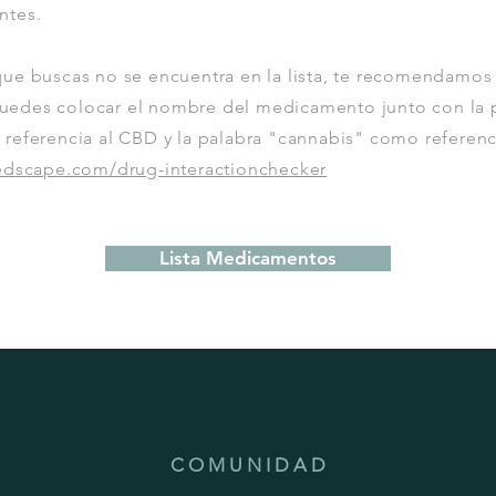
ntes.
ue buscas no se encuentra en la lista, te recomendamos i
edes colocar el nombre del medicamento junto con la 
referencia al CBD y la palabra "cannabis" como referenc
medscape.com/drug-interactionchecker
Lista Medicamentos
C O M U N I D A D