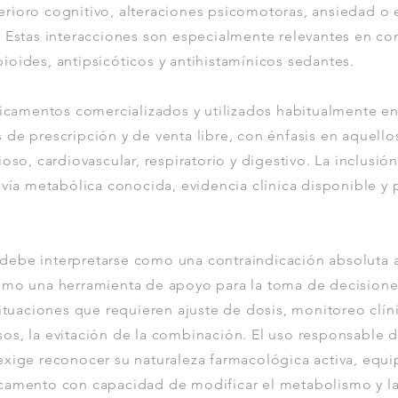
rioro cognitivo, alteraciones psicomotoras, ansiedad o
. Estas interacciones son especialmente relevantes en c
oides, antipsicóticos y antihistamínicos sedantes.
edicamentos comercializados y utilizados habitualmente e
de prescripción y de venta libre, con énfasis en aquello
ioso, cardiovascular, respiratorio y digestivo. La inclusió
 vía metabólica conocida, evidencia clínica disponible y
ebe interpretarse como una contraindicación absoluta 
omo una herramienta de apoyo para la toma de decisiones
situaciones que requieren ajuste de dosis, monitoreo clín
os, la evitación de la combinación. El uso responsable 
xige reconocer su naturaleza farmacológica activa, equip
camento con capacidad de modificar el metabolismo y la