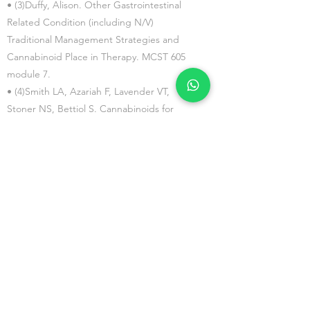
• (3)Duffy, Alison. Other Gastrointestinal
Related Condition (including N/V)
Traditional Management Strategies and
Cannabinoid Place in Therapy. MCST 605
module 7.
• (4)Smith LA, Azariah F, Lavender VT,
Stoner NS, Bettiol S. Cannabinoids for
nausea and vomiting in adults with cancer
receivingchemotherapy.CochraneDatabaseS
ystRev.2015Nov 12;2015(11):CD009464.doi:
10.1002/14651858.CD009464.pub2.PMID:
26561338
;PMCID:PMC6931414.
• (5)James J. Natale, BCOP. "Overview Of
The Prevention And Management Of
CINV". AJMC, 2021,
https://www.ajmc.com/view/overview-of-the-
prevention-and-management-of-cinv.
Accessed 14 July 2021.