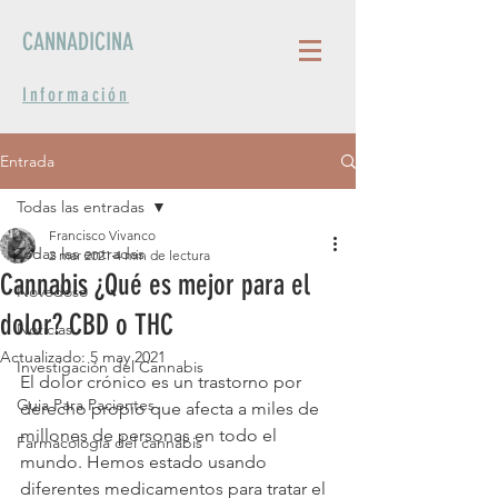
CANNADICINA
Información
Entrada
Todas las entradas
Francisco Vivanco
Todas las entradas
2 mar 2021
4 min de lectura
Cannabis ¿Qué es mejor para el
Novedoso
dolor? CBD o THC
Noticias
Actualizado:
5 may 2021
Investigación del Cannabis
El dolor crónico es un trastorno por 
Guia Para Pacientes
derecho propio que afecta a miles de 
millones de personas en todo el 
Farmacología del cannabis
mundo. Hemos estado usando 
diferentes medicamentos para tratar el 