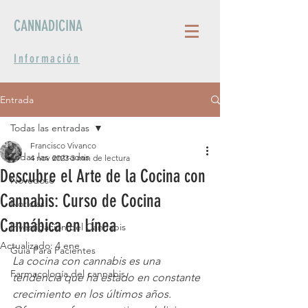
CANNADICINA
Información
Entrada
Todas las entradas
Francisco Vivanco
Todas las entradas
4 nov 2023
3 min de lectura
Descubre el Arte de la Cocina con
Novedoso
Cannabis: Curso de Cocina
Noticias
Cannábica en Línea
Investigación del Cannabis
Actualizado:
4 ene
Guia Para Pacientes
La cocina con cannabis es una 
Farmacología del cannabis
tendencia que ha estado en constante 
crecimiento en los últimos años. 