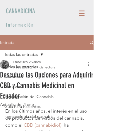
CANNADICINA
Información
Entrada
Todas las entradas
Francisco Vivanco
Todas las entradas
7 ago 2023
2 min de lectura
Descubre las Opciones para Adquirir
Novedoso
CBD y Cannabis Medicinal en
Noticias
Ecuador
Investigación del Cannabis
Actualizado:
4 ene
Guia Para Pacientes
En los últimos años, el interés en el uso 
Farmacología del cannabis
de productos derivados del cannabis, 
como el 
CBD (cannabidiol)
, ha 