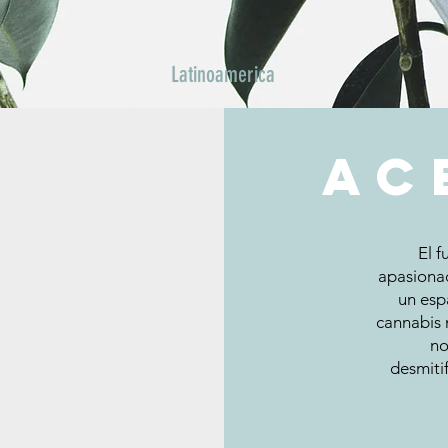
Latinoamerica
aC
El 
apasionad
un esp
cannabis 
no
desmiti