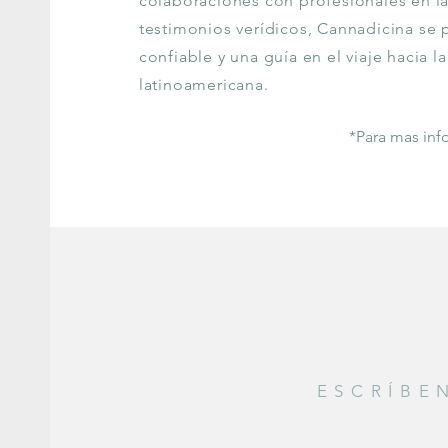
colaboraciones con profesionales en la
testimonios verídicos, Cannadicina se
confiable y una guía en el viaje hacia l
latinoamericana.
*Para mas inf
ESCRÍBE